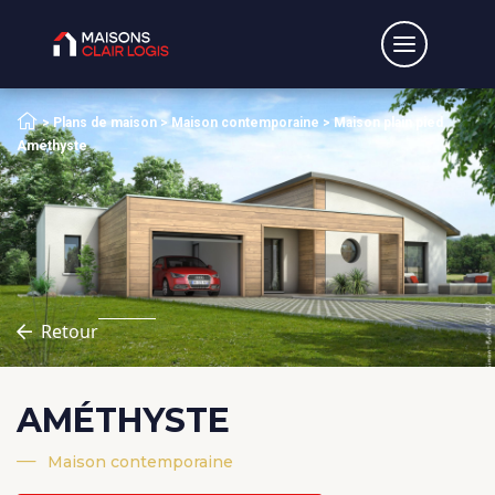
Accueil
>
Plans de maison
>
Maison contemporaine
>
Maison plain pied
Améthyste
Retour
AMÉTHYSTE
Maison contemporaine