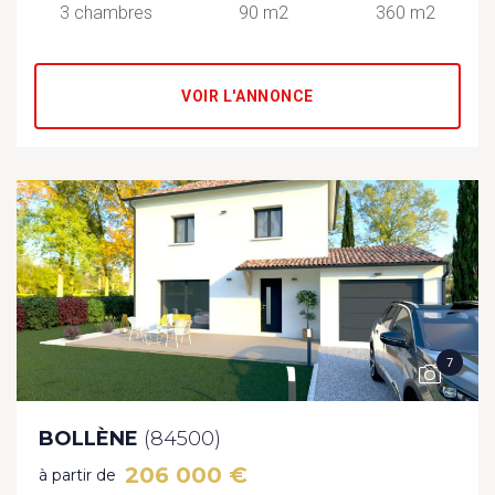
3 chambres
90 m2
360 m2
VOIR L'ANNONCE
7
BOLLÈNE
(84500)
206 000 €
à partir de