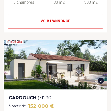
3 chambres
80 m2
303 m2
VOIR L'ANNONCE
2
GARDOUCH
(31290)
152 000 €
à partir de