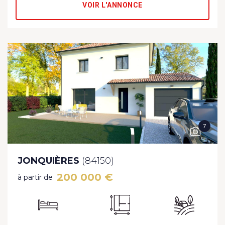
VOIR L'ANNONCE
7
JONQUIÈRES
(84150)
200 000 €
à partir de