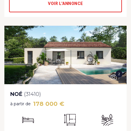
VOIR L'ANNONCE
2
NOÉ
(31410)
178 000 €
à partir de