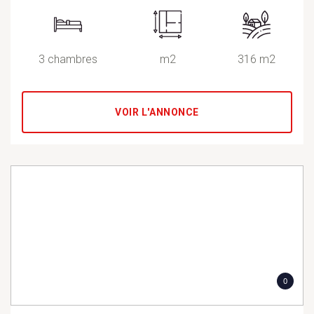
3 chambres
m2
316 m2
VOIR L'ANNONCE
0