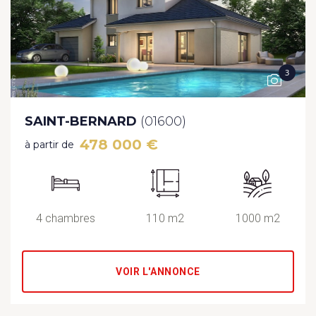
3
SAINT-BERNARD
(01600)
478 000 €
à partir de
4 chambres
110 m2
1000 m2
VOIR L'ANNONCE