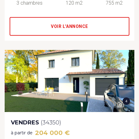
3 chambres
120 m2
755 m2
VOIR L'ANNONCE
4
VENDRES
(34350)
204 000 €
à partir de