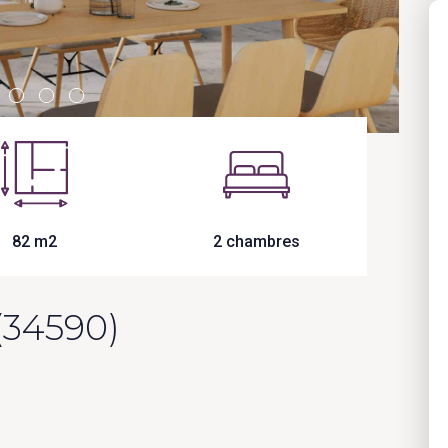
82 m2
2 chambres
(34590)