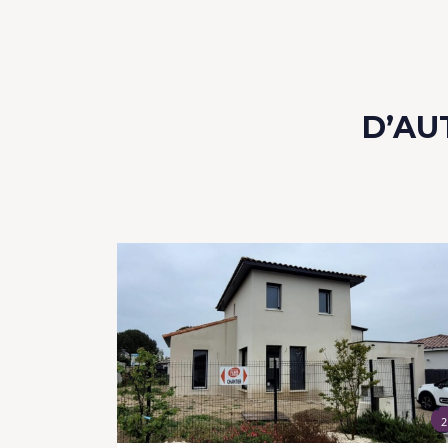
D’AU
2