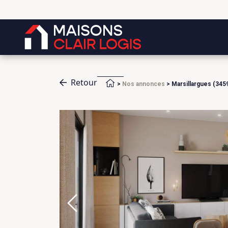
Retour
Accueil
>
Nos annonces
>
Marsillargues (345