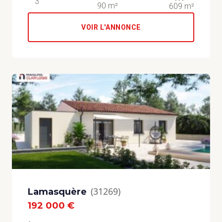
3
90 m²
609 m²
VOIR L'ANNONCE
(31269)
Lamasquère
192 000 €