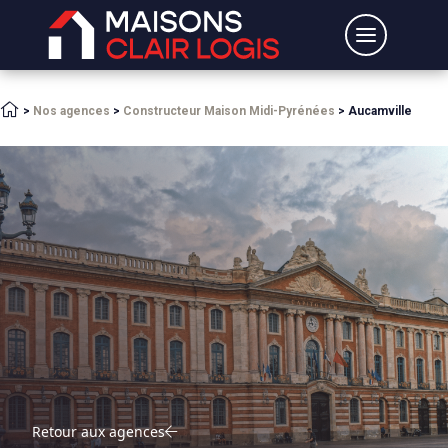
>
Nos agences
>
Constructeur Maison Midi-Pyrénées
>
Aucamville
Retour aux agences