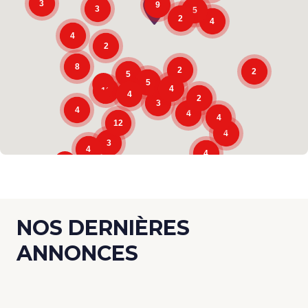
3
9
3
5
2
4
4
2
8
2
2
5
5
4
10
4
2
3
4
4
4
12
4
3
4
4
NOS DERNIÈRES
ANNONCES