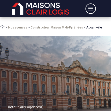
>
Nos agences
>
Constructeur Maison Midi-Pyrénées
>
Aucamville
Retour aux agences