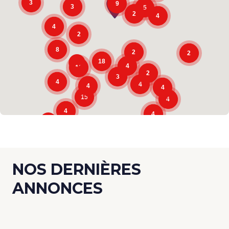
3
9
3
5
2
4
4
2
8
2
2
18
4
10
2
3
4
4
4
4
15
4
4
4
NOS DERNIÈRES
ANNONCES