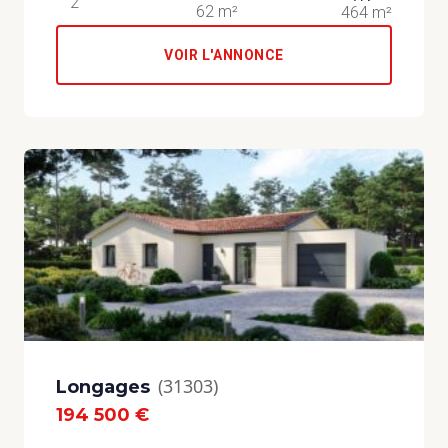
2
62 m²
464 m²
VOIR L'ANNONCE
(31303)
Longages
194 500 €