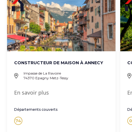
CONSTRUCTEUR DE MAISON À ANNECY
C
Impasse de La Ravoire
74370 Epagny Metz-Tessy
En savoir plus
E
Départements couverts
Dé
74
0