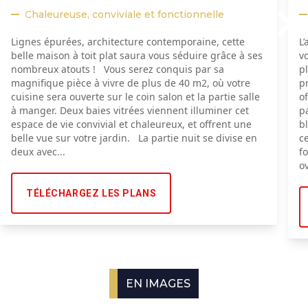
Chaleureuse, conviviale et fonctionnelle
Lignes épurées, architecture contemporaine, cette
L
belle maison à toit plat saura vous séduire grâce à ses
v
nombreux atouts ! Vous serez conquis par sa
p
magnifique pièce à vivre de plus de 40 m2, où votre
p
cuisine sera ouverte sur le coin salon et la partie salle
o
à manger. Deux baies vitrées viennent illuminer cet
p
espace de vie convivial et chaleureux, et offrent une
b
belle vue sur votre jardin. La partie nuit se divise en
c
deux avec...
f
ov
TÉLÉCHARGEZ LES PLANS
EN IMAGES