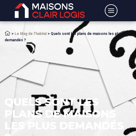
Accueil
>
Le Mag de l’habitat
>
Quels sont les plans de maisons les plus
demandés ?
QUELS SONT LES
PLANS DE MAISONS
LES PLUS DEMANDÉS