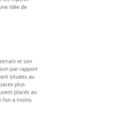
 une idée de
terrain et son
ison par rapport
ment situées au
spaces plus
uvent placés au
 l’on a moins