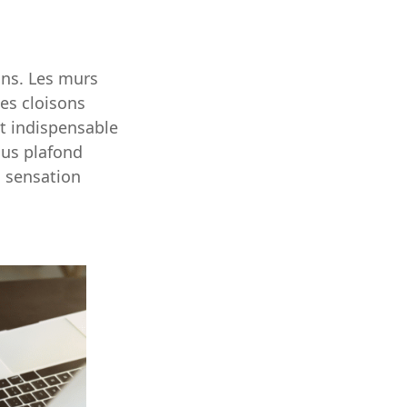
ons. Les murs
Les cloisons
st indispensable
ous plafond
a sensation