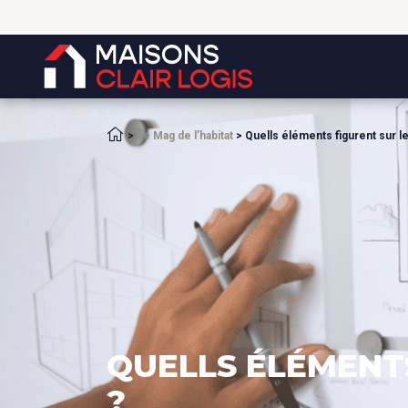
Accueil
>
Le Mag de l’habitat
>
Quells éléments figurent sur l
QUELLS ÉLÉMENTS
?