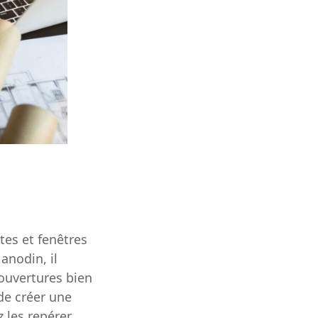
tes et fenêtres
anodin, il
 ouvertures bien
 de créer une
z les repérer