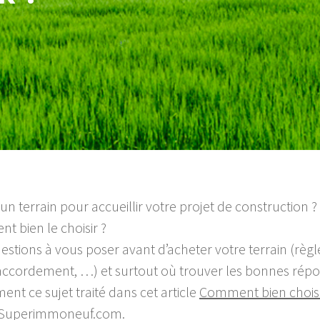
n terrain pour accueillir votre projet de construction ?
 bien le choisir ?
estions à vous poser avant d’acheter votre terrain (règ
 raccordement, …) et surtout où trouver les bonnes répo
nt ce sujet traité dans cet article
Comment bien choisir
te Superimmoneuf.com.