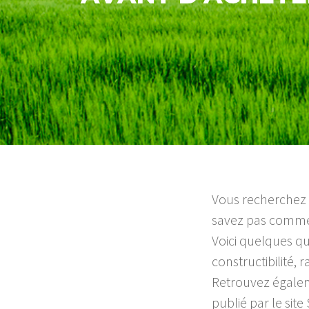
Vous recherchez u
savez pas comment
Voici quelques qu
constructibilité,
Retrouvez égaleme
publié par le si