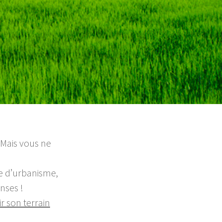
 Mais vous ne
le d’urbanisme,
nses !
 son terrain