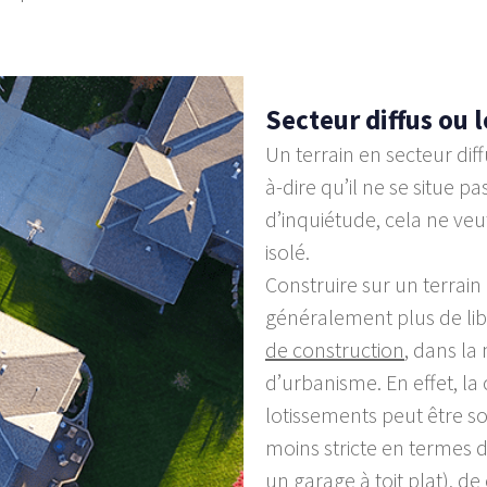
Secteur diffus ou 
Un terrain en secteur dif
à-dire qu’il ne se situe 
d’inquiétude, cela ne veu
isolé.
Construire sur un terrain 
généralement plus de lib
de construction
, dans la
d’urbanisme. En effet, la
lotissements peut être s
moins stricte en termes d
un garage à toit plat), d