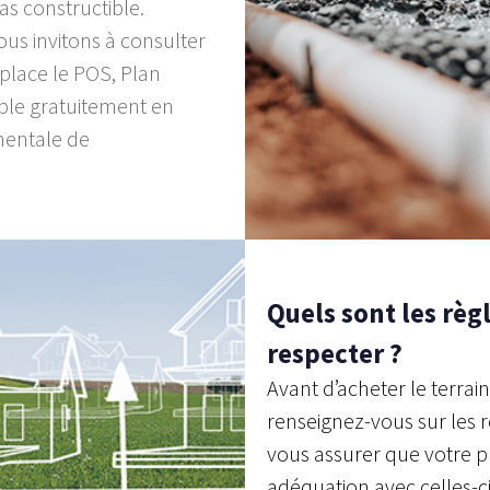
as constructible.
ous invitons à consulter
place le POS, Plan
able gratuitement en
mentale de
–
Quels sont les règ
respecter ?
Avant d’acheter le terrai
renseignez-vous sur les 
vous assurer que votre p
adéquation avec celles-ci