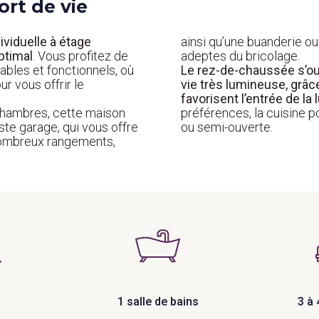
ort de vie
ividuelle à étage
ainsi qu’une buanderie ou
ptimal
. Vous profitez de
adeptes du bricolage.
ables et fonctionnels, où
Le rez-de-chaussée s’ou
 vous offrir le
vie très lumineuse, grâce
favorisent l’entrée de la
chambres
, cette
maison
préférences, la cuisine p
ste garage, qui vous offre
ou semi-ouverte.
nombreux rangements,
1 salle de bains
3 à