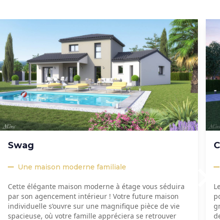
Swag
C
Une maison moderne familiale
Cette élégante maison moderne à étage vous séduira
L
par son agencement intérieur ! Votre future maison
p
individuelle s’ouvre sur une magnifique pièce de vie
g
spacieuse, où votre famille appréciera se retrouver
de