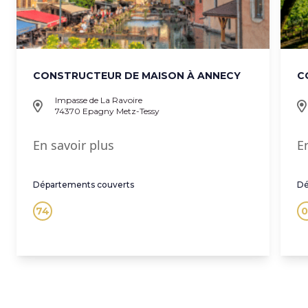
CONSTRUCTEUR DE MAISON À ANNECY
C
Impasse de La Ravoire
74370 Epagny Metz-Tessy
En savoir plus
E
Départements couverts
Dé
74
0