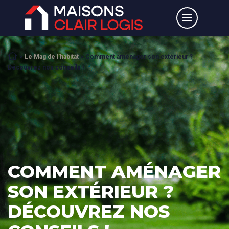
Accueil
>
Le Mag de l’habitat
>
Comment aménager son extérieur ?
Découvrez nos conseils !
COMMENT AMÉNAGER
SON EXTÉRIEUR ?
DÉCOUVREZ NOS